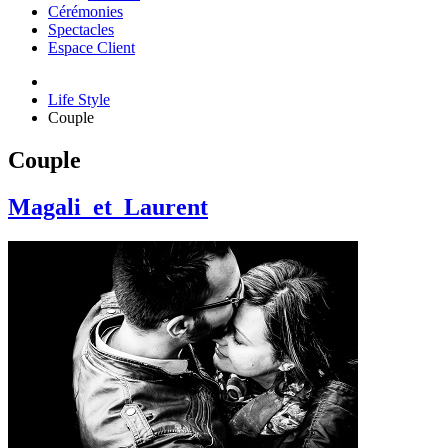
Cérémonies
Spectacles
Espace Client
Life Style
Couple
Couple
Magali_et_Laurent